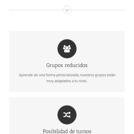
Grupos de 9-18 alumnos
Practica tu Euskera en grupo, suéltate y diviértete en nuestras
Grupos reducidos
clases.
Aprende de una forma personalizada, nuestros grupos están
muy adaptados a tu nivel.
Los turnos no son un problema
Posibilidad de turnos
Clases a turnos para que puedas asistir a todas tus clases