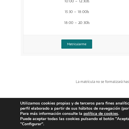
10:00 – 12:30h
15:30 – 18:00h
18:00 – 20:30h
Matricularme
La matrícula no se formalizará has
Utilizamos cookies propias y de terceros para fines analít
perfil elaborado a partir de sus hábitos de navegación (por
Para más información consulte la
política de cookies
.
Puede aceptar todas las cookies pulsando el botón "Acepta
2026 Hegoalde Euskaltegia | Jose Lejarre
"Configurar".