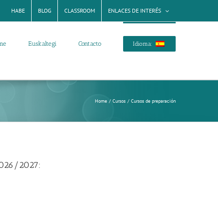
HABE
BLOG
CLASSROOM
ENLACES DE INTERÉS
rme
Euskaltegi
Contacto
Idioma:
Home
Cursos
Cursos de preparación
2026/2027: