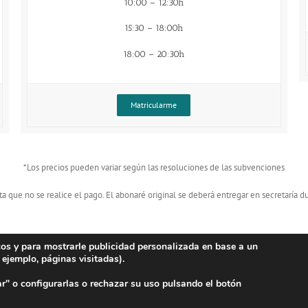
10:00 – 12:30h
15:30 – 18:00h
18:00 – 20:30h
Matricularme
*Los precios pueden variar según las resoluciones de las subvenciones
ta que no se realice el pago. El abonaré original se deberá entregar en secretaría d
icos y para mostrarle publicidad personalizada en base a un
 ejemplo, páginas visitadas).
r" o configurarlas o rechazar su uso pulsando el botón
ta Kalea, 9, 01003 Vitoria-Gasteiz, Araba | 945 28 41 96 |
hegoalde@hegoalde-euskalte