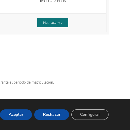
18:00 – 20:00h
Matricularme
urante el periodo de matriculación.
Aceptar
Rechazar
Configurar
gia.eus
|
Web orrian jartzeko lege-oharra