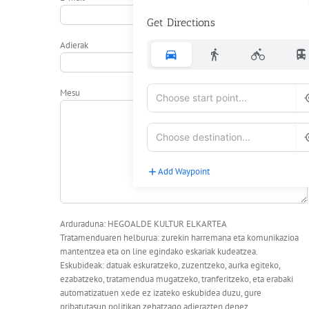
Get Directions
Adierak
Mesu
Add Waypoint
Route Options
Go
Arduraduna: HEGOALDE KULTUR ELKARTEA
Tratamenduaren helburua: zurekin harremana eta komunikazioa
mantentzea eta on line egindako eskariak kudeatzea.
Eskubideak: datuak eskuratzeko, zuzentzeko, aurka egiteko,
ezabatzeko, tratamendua mugatzeko, tranferitzeko, eta erabaki
automatizatuen xede ez izateko eskubidea duzu, gure
pribatutasun politikan zehatzago adierazten denez.