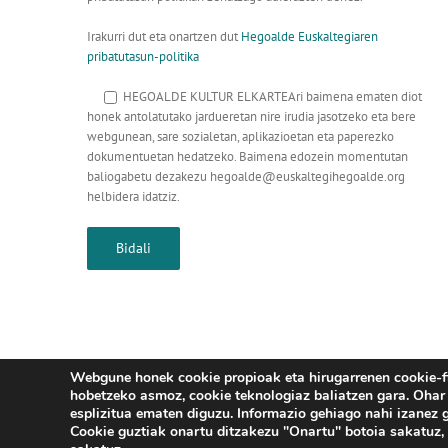
Irakurri dut eta onartzen dut
Hegoalde Euskaltegiaren
pribatutasun-politika
HEGOALDE KULTUR ELKARTEAri baimena ematen diot
honek antolatutako jardueretan nire irudia jasotzeko eta bere
webgunean, sare sozialetan, aplikazioetan eta paperezko
dokumentuetan hedatzeko. Baimena edozein momentutan
baliogabetu dezakezu hegoalde@euskaltegihegoalde.org
helbidera idatziz.
Webgune honek cookie propioak eta hirugarrenen cookie-fitx
hobetzeko asmoz, cookie teknologiaz baliatzen gara. Ohar 
2026 Hegoalde Euskaltegia | Jose Lejarre
esplizitua ematen diguzu. Informazio gehiago nahi izanez 
Cookie guztiak onartu ditzakezu "Onartu" botoia sakatuz, 