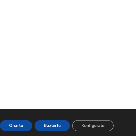
gia.eus
|
Web orrian jartzeko lege-oharra
Onartu
Baztertu
Konfiguratu