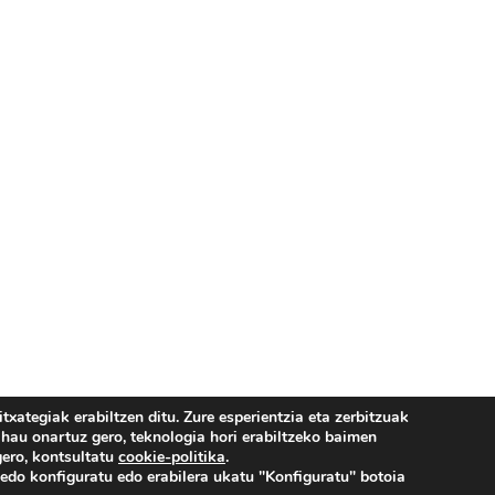
ategiak erabiltzen ditu. Zure esperientzia eta zerbitzuak
hau onartuz gero, teknologia hori erabiltzeko baimen
ta Kalea, 9, 01003 Vitoria-Gasteiz, Araba | 945 28 41 96 |
hegoalde@hegoalde-euskalte
gero, kontsultatu
cookie-politika
.
edo konfiguratu edo erabilera ukatu "Konfiguratu" botoia
Facebook
Instagram