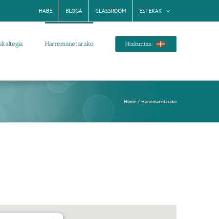
HABE
BLOGA
CLASSROOM
ESTEKAK
skaltegia
Harremanetarako
Hizkuntza:
Home
Harremanetarako