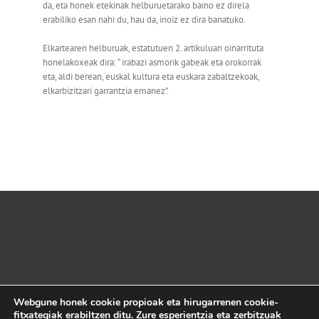
da, eta honek etekinak helburuetarako baino ez direla
erabiliko esan nahi du, hau da, inoiz ez dira banatuko.
Elkartearen helburuak, estatutuen 2. artikuluan oinarrituta
honelakoxeak dira: “ irabazi asmorik gabeak eta orokorrak
eta, aldi berean, euskal kultura eta euskara zabaltzekoak,
elkarbizitzari garrantzia emanez”.
Webgune honek cookie propioak eta hirugarrenen cookie-
fitxategiak erabiltzen ditu. Zure esperientzia eta zerbitzuak