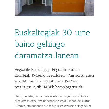
Euskaltegiak 30 urte
baino gehiago
daramatza lanean
Hegoalde Euskaltegia Hegoalde Kultur
Elkarteak 1985eko abenduren 17an sortu zuen
eta, 241 zenbakia dauka, eta 1986ko
otsailaren 27tik HABEk homologatua da.
Hasi ginenetik, hamar mila ikasle baino gehiago ibili dira
gure artean ezagutza hobetzeko asmoz. Hegoalde Kultur
Elkartea, eta ondorioz euskaltegia, irabazi asmorik gabekoa