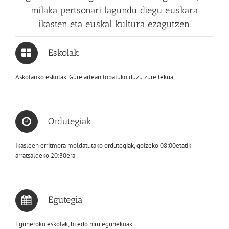
milaka pertsonari lagundu diegu euskara
ikasten eta euskal kultura ezagutzen.
Eskolak
Askotariko eskolak. Gure artean topatuko duzu zure lekua.
Ordutegiak
Ikasleen erritmora moldatutako ordutegiak, goizeko 08:00etatik
arratsaldeko 20:30era
Egutegia
Eguneroko eskolak, bi edo hiru egunekoak.