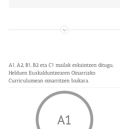
A1, A2, B1, B2 eta C1 mailak eskaintzen ditugu,
Helduen Euskalduntzearen Oinarrizko
Curriculumean oinarritzen baikara.
A1