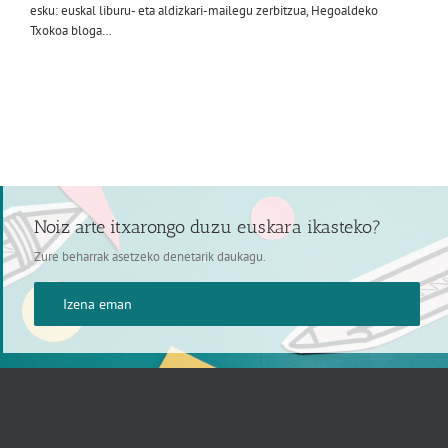
esku: euskal liburu- eta aldizkari-mailegu zerbitzua, Hegoaldeko
Txokoa bloga…
Noiz arte itxarongo duzu euskara ikasteko?
Zure beharrak asetzeko denetarik daukagu.
Izena eman