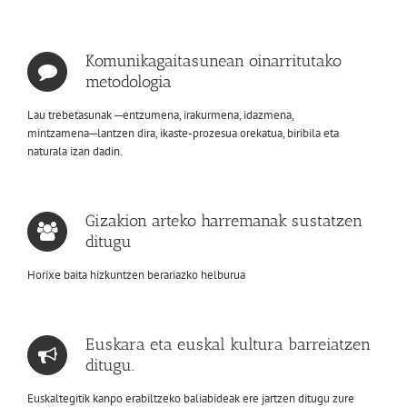
Komunikagaitasunean oinarritutako
metodologia
Lau trebetasunak ─entzumena, irakurmena, idazmena,
mintzamena─lantzen dira, ikaste-prozesua orekatua, biribila eta
naturala izan dadin.
Gizakion arteko harremanak sustatzen
ditugu
Horixe baita hizkuntzen berariazko helburua
Euskara eta euskal kultura barreiatzen
ditugu.
Euskaltegitik kanpo erabiltzeko baliabideak ere jartzen ditugu zure