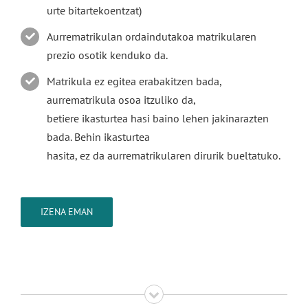
urte bitartekoentzat)
Aurrematrikulan ordaindutakoa matrikularen
prezio osotik kenduko da.
Matrikula ez egitea erabakitzen bada,
aurrematrikula osoa itzuliko da,
betiere ikasturtea hasi baino lehen jakinarazten
bada. Behin ikasturtea
hasita, ez da aurrematrikularen dirurik bueltatuko.
IZENA EMAN