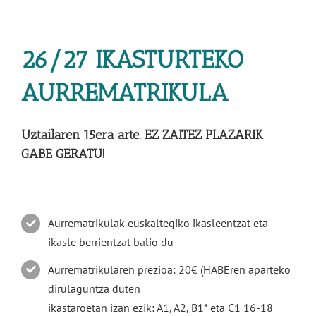
26/27 IKASTURTEKO
AURREMATRIKULA
Uztailaren 15era arte. EZ ZAITEZ PLAZARIK
GABE GERATU!
Aurrematrikulak euskaltegiko ikasleentzat eta
ikasle berrientzat balio du
Aurrematrikularen prezioa: 20€ (HABEren aparteko
dirulaguntza duten
ikastaroetan izan ezik: A1, A2, B1* eta C1 16-18